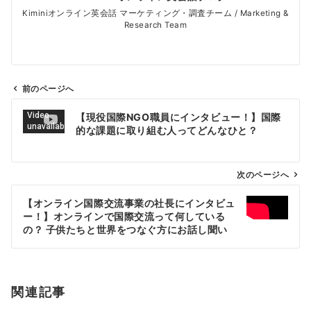
Kiminiオンライン英会話 マーケティング・調査チーム / Marketing &
Research Team
前のページへ
投
【現役国際NGO職員にインタビュー！】国際
稿
的な課題に取り組む人ってどんなひと？
ナ
ビ
ゲ
次のページへ
ー
【オンライン国際交流事業の社長にインタビュ
シ
ー！】オンラインで国際交流って何している
ョ
の？ 子供たちと世界をつなぐ方にお話し聞い
てみた編
ン
関連記事