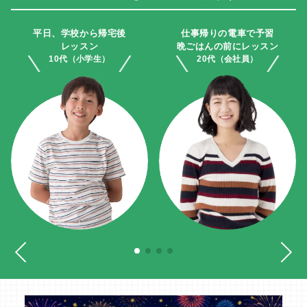
平日、学校から帰宅後
仕事帰りの電車で予習
レッスン
晩ごはんの前にレッスン
10代（小学生）
20代（会社員）