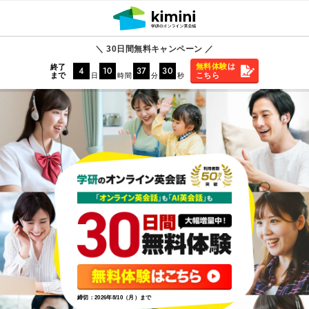
＼ 30日間無料キャンペーン ／
無料体験
は
終了
4
10
37
28
まで
こちら
日
時間
分
秒
締切：2026年8/10（月）まで