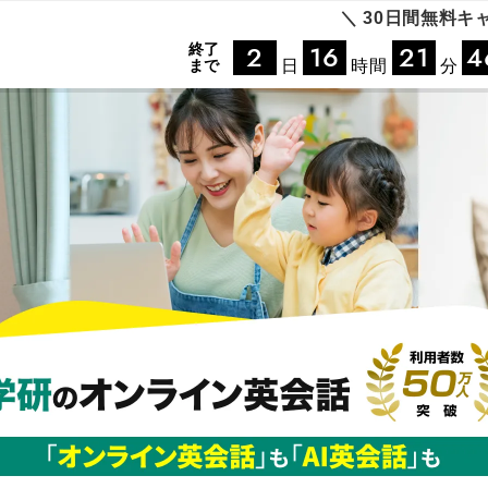
＼ 30日間無料キ
2
16
21
4
終了
まで
日
時間
分