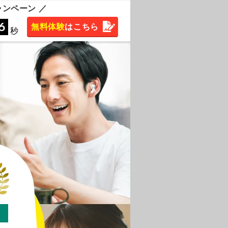
ャンペーン ／
4
無料体験
は
こちら
秒