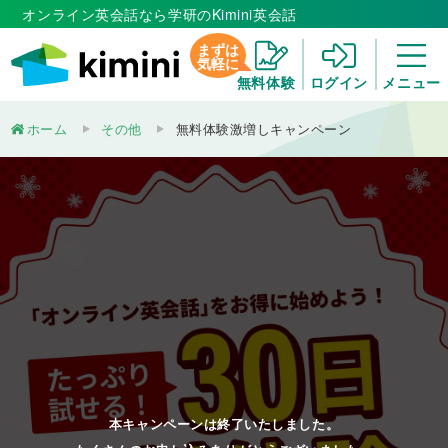
オンライン英会話なら学研のKimini英会話
まずは
気軽に
無料体験
ログイン
メニュー
ホーム
その他
無料体験激増しキャンペーン
本キャンペーンは終了いたしました。