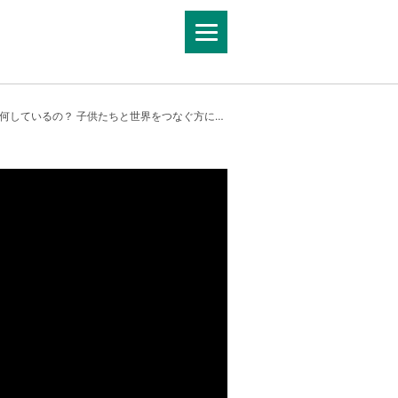
？ 子供たちと世界をつなぐ方にお話し聞いてみた編