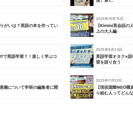
慣」第1…
2025年10月15日
りがいは？英語の本を作ってい
【Kimini英会話
上の大人編
2025年6月23日
「マンガで英語学習？！楽しく学ぶコ
英語学習オタク×語
習を語り合う
2025年7月31日
意義について学研の編集者に聞
【現役国際NGO職
り組む人ってどんな