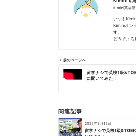
Kimini 広
Kimini英会
いつもKi
Kimin
す。
どうぞよろ
前のページへ
投
留学ナシで英検1級&TO
稿
に聞いてみた！
ナ
ビ
ゲ
ー
関連記事
シ
ョ
2025年8月12日
ン
留学ナシで英検1級&TOE