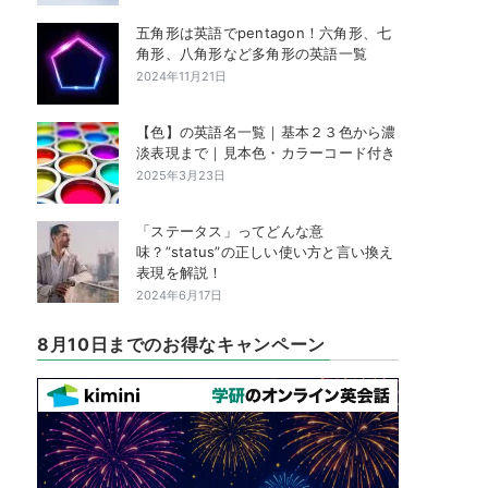
五角形は英語でpentagon！六角形、七
角形、八角形など多角形の英語一覧
2024年11月21日
【色】の英語名一覧｜基本２３色から濃
淡表現まで｜見本色・カラーコード付き
2025年3月23日
「ステータス」ってどんな意
味？”status”の正しい使い方と言い換え
表現を解説！
2024年6月17日
8月10日までのお得なキャンペーン