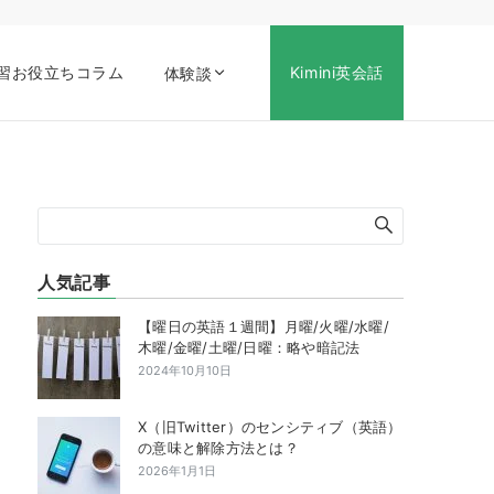
習お役立ちコラム
Kimini英会話
体験談
人気記事
【曜日の英語１週間】月曜/火曜/水曜/
木曜/金曜/土曜/日曜：略や暗記法
2024年10月10日
X（旧Twitter）のセンシティブ（英語）
の意味と解除方法とは？
2026年1月1日