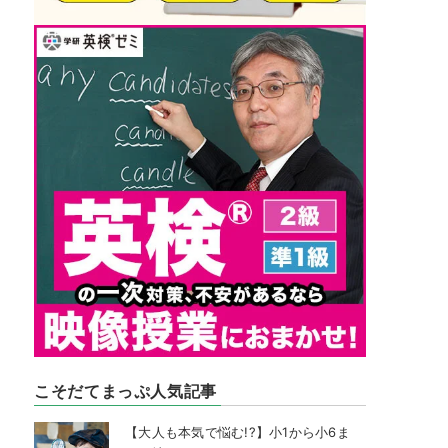
こそだてまっぷ人気記事
【大人も本気で悩む!?】小1から小6ま