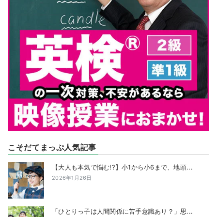
こそだてまっぷ人気記事
【大人も本気で悩む!?】小1から小6まで、地頭...
2026年1月26日
「ひとりっ子は人間関係に苦手意識あり？」思...