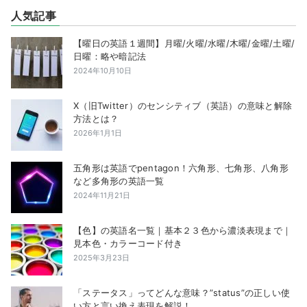
人気記事
【曜日の英語１週間】月曜/火曜/水曜/木曜/金曜/土曜/
日曜：略や暗記法
2024年10月10日
X（旧Twitter）のセンシティブ（英語）の意味と解除
方法とは？
2026年1月1日
五角形は英語でpentagon！六角形、七角形、八角形
など多角形の英語一覧
2024年11月21日
【色】の英語名一覧｜基本２３色から濃淡表現まで｜
見本色・カラーコード付き
2025年3月23日
「ステータス」ってどんな意味？”status”の正しい使
い方と言い換え表現を解説！