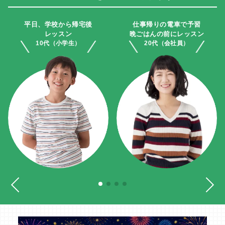
平日、学校から帰宅後
仕事帰りの電車で予習
レッスン
晩ごはんの前にレッスン
10代（小学生）
20代（会社員）