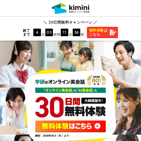
＼ 30日間無料キャンペーン ／
無料体験
は
終了
4
03
11
54
まで
こちら
日
時間
分
秒
締切：2026年8/10（月）まで