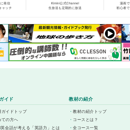
めに発信
Kimini公式Channel
漫画で
キャッチ
生放送も定期的に放送
初心者で
ガイド
教材の紹介
用ガイドトップ
・
教材の紹介トップ
めての方へ
・
コースとは？
ini英会話が考える「英語力」とは
・
全コース一覧