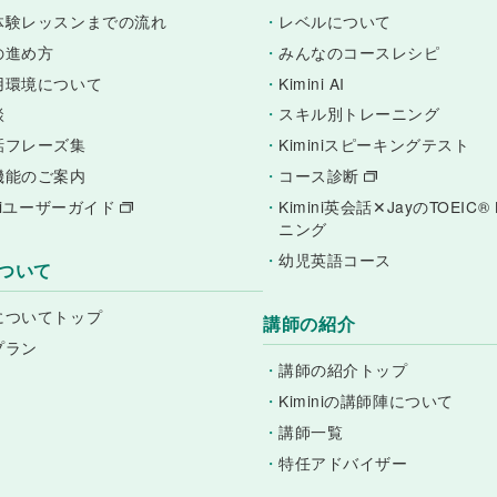
体験レッスンまでの流れ
・
レベルについて
の進め方
・
みんなのコースレシピ
用環境について
・
Kimini AI
談
・
スキル別トレーニング
話フレーズ集
・
Kiminiスピーキングテスト
機能のご案内
・
コース診断
iniユーザーガイド
・
Kimini英会話✕JayのTOEIC
ニング
・
幼児英語コース
ついて
についてトップ
講師の紹介
プラン
・
講師の紹介トップ
・
Kiminiの講師陣について
・
講師一覧
・
特任アドバイザー