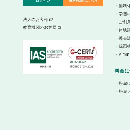
ログイン
無料体験はこちら
・
無料
・
学習
法人のお客様
・
ご利
教育機関のお客様
・
体験
・
英会
・
録画
・
Kim
料金に
・
料金
・
料金