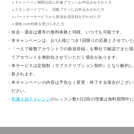
※
キャンペーン期間以前に対象プランへお申込みをされた方
※
スタンダードプラン、回数プランにお申込みされた方
※
パートナーサービスから新規会員登録を行われた方
※
価格.com特典を受けられた方
・
休会・退会は通常の無料体験と同様、いつでも可能です。
・
本キャンペーンは、お1人様につき1回限りの応募とさせてい
・
「一人で複数アカウントでの新規登録」を弊社で確認できた場
てアカウントを無効化させていただく場合があります。
・
本サービスは定額制（サブスクリプション契約）となり解約し
新されます。
・
本キャンペーンの内容は予告なく変更・終了する場合がござい
ださい。
・
初週３回チャレンジ
のレッスン数1日2回の増量は無料期間中