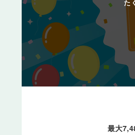
た
最大7,