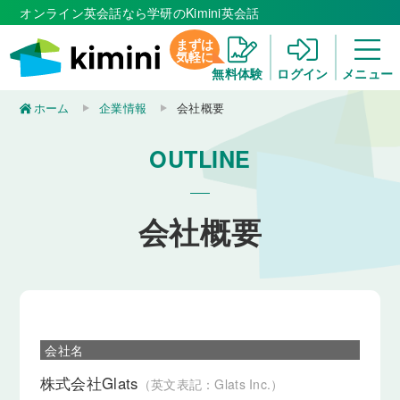
オンライン英会話なら学研のKimini英会話
まずは
気軽に
無料体験
ログイン
メニュー
ホーム
企業情報
会社概要
OUTLINE
会社概要
会社名
株式会社Glats
（英文表記：Glats Inc.）