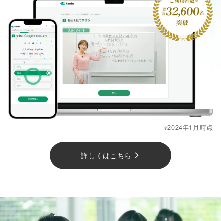
※2024年1月時点
詳しくはこちら
arrow_forward_ios