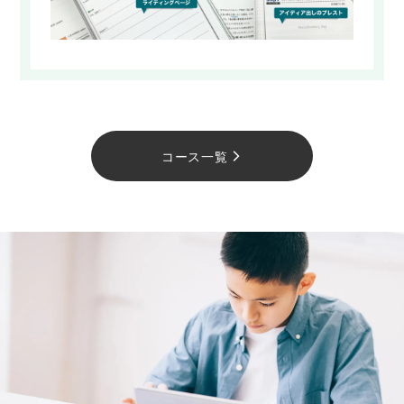
コース一覧
arrow_forward_ios