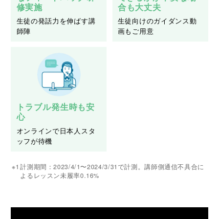
修実施
合も大丈夫
生徒の発話力を伸ばす講
生徒向けのガイダンス動
師陣
画もご用意
トラブル発生時も安
心
オンラインで日本人スタ
ッフが待機
※1
計測期間：2023/4/1〜2024/3/31で計測。講師側通信不具合に
よるレッスン未履率0.16%