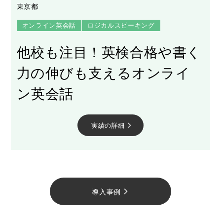
東京都
オンライン英会話
ロジカルスピーキング
他校も注目！英検合格や書く
力の伸びも支えるオンライ
ン英会話
実績の詳細
arrow_forward_ios
導入事例
arrow_forward_ios