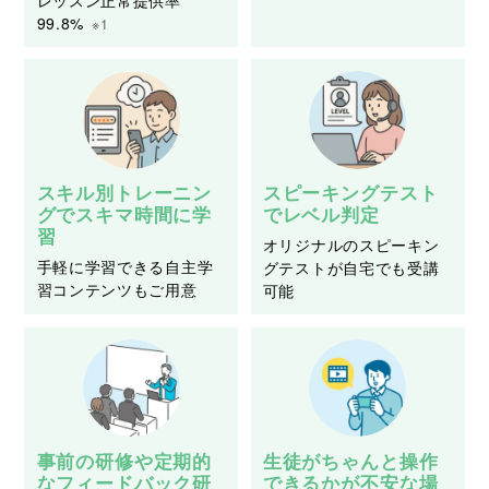
99.8%
※1
スキル別トレーニン
スピーキングテスト
グでスキマ時間に学
でレベル判定
習
オリジナルのスピーキン
手軽に学習できる自主学
グテストが自宅でも受講
習コンテンツもご用意
可能
事前の研修や定期的
生徒がちゃんと操作
なフィードバック研
できるかが不安な場