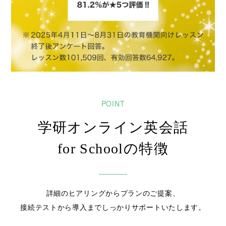
2024/9/9
10月2日‐4日 EDIX関西に学研グループとして出展し
ます。
2024/8/29
新刊リリース記念！9月26日ｰ30日キムタツ先生によ
るオンデマンドセミナー開催決定
学研オンライン英会話
for Schoolの特徴
詳細のヒアリングからプランのご提案、
接続テストから導入までしっかりサポートいたします。