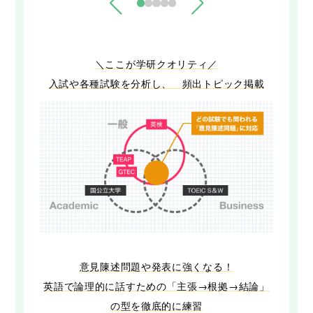
＼ここが学研クオリティ／
入試や各種試験を分析し、 頻出トピック掲載
意見陳述問題や発表に強くなる！
英語で論理的に話すための「主張→根拠→結論」
の型を徹底的に練習