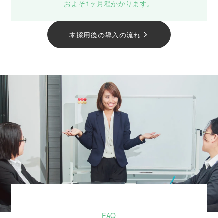
およそ1ヶ月程かかります。
本採用後の導入の流れ
arrow_forward_ios