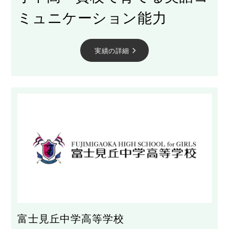
ミュニケーション能力
実績の詳細
arrow_forward_ios
富士見丘中学高等学校