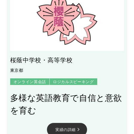
桜蔭中学校・高等学校
東京都
オンライン英会話
ロジカルスピーキング
多様な英語教育で自信と意欲
を育む
実績の詳細
arrow_forward_ios