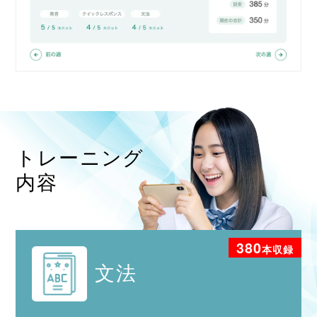
トレーニング
内容
380
本収録
文法