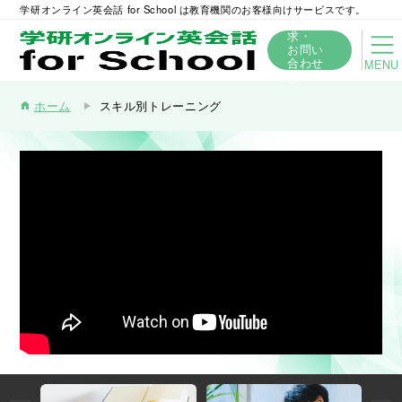
学研オンライン英会話 for School は教育機関のお客様向けサービスです。
資料請
求・
お問い
合わせ
MENU
ホーム
スキル別トレーニング
home