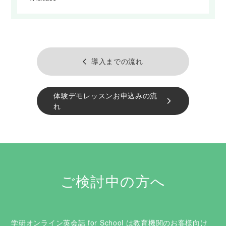
導入までの流れ
arrow_back_ios
体験デモレッスンお申込みの流
arrow_forward_ios
れ
ご検討中の方へ
学研オンライン英会話 for School は教育機関のお客様向け