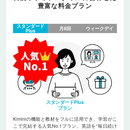
豊富な料金プラン
スタンダード
月8回
ウィークデイ
Plus
スタンダードPlus
プラン
Kiminiの機能と教材をフルに活用でき、学習がこ
こで完結する人気No.1プラン。英語を“毎日続け