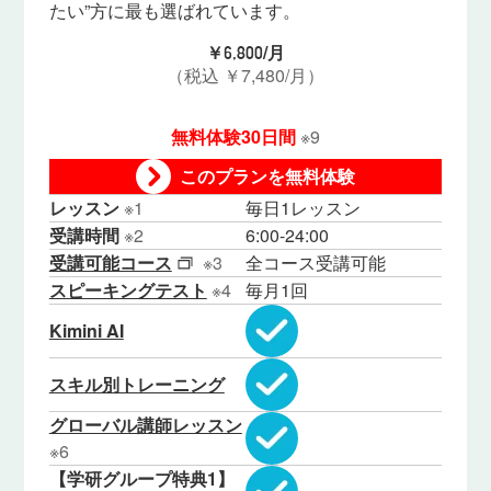
たい”方に最も選ばれています。
￥
/月
6,800
（税込 ￥7,480/月）
無料体験30日間
※9
このプランを無料体験
レッスン
※1
毎日1レッスン
受講時間
※2
6:00-24:00
受講可能コース
※3
全コース受講可能
スピーキングテスト
※4
毎月1回
Kimini AI
スキル別トレーニング
グローバル講師レッスン
※6
【学研グループ特典1】