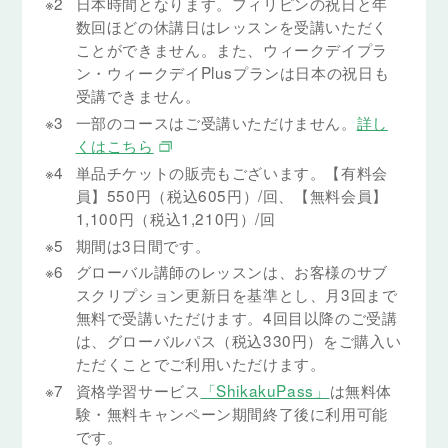
※2
日本時間となります。フィリピンの祝日と年
数回ほどの休講日はレッスンを受講いただく
ことができません。また、ウィークデイプラ
ン・ウィークデイPlusプランは日本の祝日も
受講できません。
※3
一部のコースはご受講いただけません。
詳し
くはこちら
※4
単品チケットの販売もございます。【有料会
員】550円（税込605円）/回、【無料会員】
1,100円（税込1,210円）/回
※5
期間は3日間です。
※6
グローバル講師のレッスンは、お客様のサブ
スクリプション更新日を基準とし、月3回まで
無料で受講いただけます。4回目以降のご受講
は、グローバルパス（税込330円）をご購入い
ただくことでご利用いただけます。
※7
資格学習サービス
「ShikakuPass」
は無料体
験・無料キャンペーン期間終了後に利用可能
です。