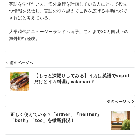
英語を学びたい人、海外旅行を計画している人にとって役立
つ情報を発信し、言語の壁を越えて世界を広げる手助けがで
きればと考えている。
大学時代にニュージーランドへ留学。これまで30カ国以上の
海外旅行経験。
前のページへ
投
【もっと深堀りしてみる】イカは英語でsquid
稿
だけどイカ料理はcalamari？
ナ
ビ
ゲ
次のページへ
ー
正しく使えている？「either」「neither」
シ
「both」「too」を徹底解説！
ョ
ン