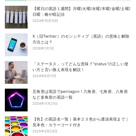
【曜日の英語１週間】月曜/火曜/水曜/木曜/金曜/土曜/
日曜：略や暗記法
2024年10月10日
X（旧Twitter）のセンシティブ（英語）の意味と解除
方法とは？
2026年1月1日
「ステータス」ってどんな意味？”status”の正しい使
い方と言い換え表現を解説！
2024年6月17日
五角形は英語でpentagon！六角形、七角形、八角形
など多角形の英語一覧
2024年11月21日
【色】の英語名一覧｜基本２３色から濃淡表現まで｜
見本色・カラーコード付き
2025年3月23日