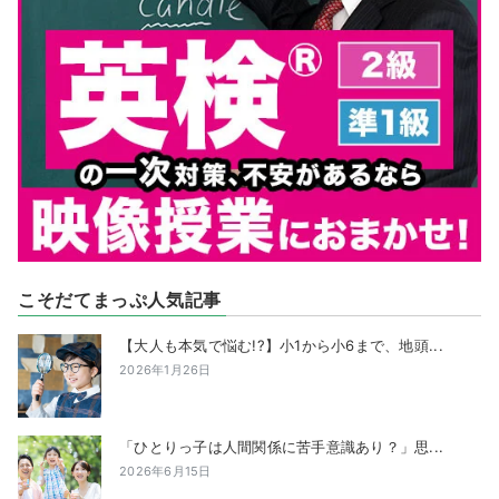
こそだてまっぷ人気記事
【大人も本気で悩む!?】小1から小6まで、地頭...
2026年1月26日
「ひとりっ子は人間関係に苦手意識あり？」思...
2026年6月15日