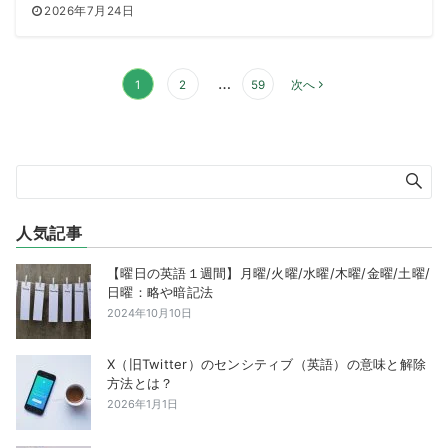
2026年7月24日
投
…
1
2
59
次へ
稿
の
ペ
ー
ジ
送
人気記事
り
【曜日の英語１週間】月曜/火曜/水曜/木曜/金曜/土曜/
日曜：略や暗記法
2024年10月10日
X（旧Twitter）のセンシティブ（英語）の意味と解除
方法とは？
2026年1月1日