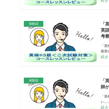
続き
「
体験談
英
考
「英
接形
続き
「
体験談
師
「英
い…」
続き