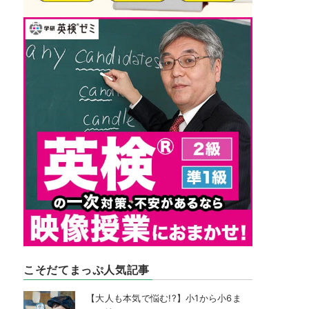
こそだてまっぷ人気記事
【大人も本気で悩む!?】小1から小6ま