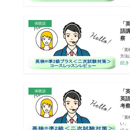
「
体験談
語
察
「英
方法は
続き
「
体験談
英
考
「英
い」 