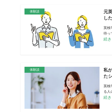
元
体験談
し
英検
待って
続き
私
体験談
た
英検
る人の
続き