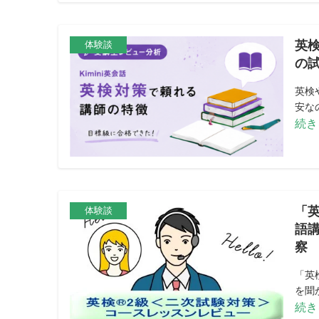
英検
体験談
の
英検
安な
続き
「
体験談
語
察
「英
を聞
続き