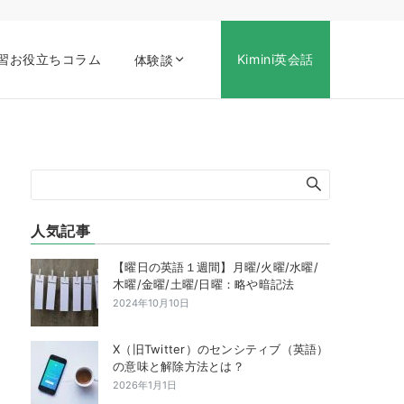
習お役立ちコラム
Kimini英会話
体験談
人気記事
【曜日の英語１週間】月曜/火曜/水曜/
木曜/金曜/土曜/日曜：略や暗記法
2024年10月10日
X（旧Twitter）のセンシティブ（英語）
の意味と解除方法とは？
2026年1月1日