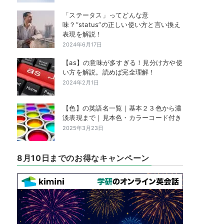
「ステータス」ってどんな意
味？”status”の正しい使い方と言い換え
表現を解説！
2024年6月17日
【as】の意味が多すぎる！見分け方や使
い方を解説。読めば完全理解！
2024年2月1日
【色】の英語名一覧｜基本２３色から濃
淡表現まで｜見本色・カラーコード付き
2025年3月23日
8月10日までのお得なキャンペーン