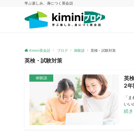
学ぶ楽しみ、身につく英会話
Kimini英会話
ブログ
体験談
英検・試験対策
英検・試験対策
英
体験談
2
「ま
いい
続き