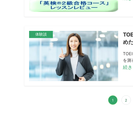
TO
体験談
めた
TO
を測る
続き
投
1
2
稿
の
ペ
ー