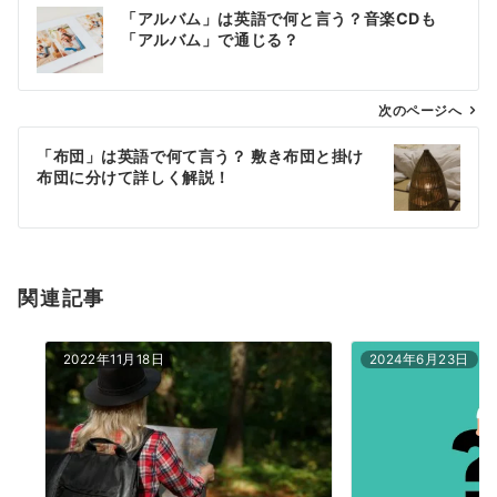
投
「アルバム」は英語で何と言う？音楽CDも
稿
「アルバム」で通じる？
ナ
ビ
ゲ
次のページへ
ー
「布団」は英語で何て言う？ 敷き布団と掛け
シ
布団に分けて詳しく解説！
ョ
ン
関連記事
2022年11月18日
2024年6月23日