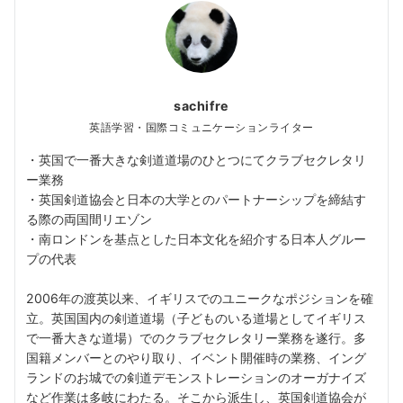
sachifre
英語学習・国際コミュニケーションライター
・英国で一番大きな剣道道場のひとつにてクラブセクレタリ
ー業務
・英国剣道協会と日本の大学とのパートナーシップを締結す
る際の両国間リエゾン
・南ロンドンを基点とした日本文化を紹介する日本人グルー
プの代表
2006年の渡英以来、イギリスでのユニークなポジションを確
立。英国国内の剣道道場（子どものいる道場としてイギリス
で一番大きな道場）でのクラブセクレタリー業務を遂行。多
国籍メンバーとのやり取り、イベント開催時の業務、イング
ランドのお城での剣道デモンストレーションのオーガナイズ
など作業は多岐にわたる。そこから派生し、英国剣道協会が