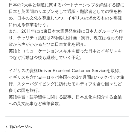
日本の2大学と剣道に関するパートナーシップを締結する際に
日本と英国間のリエゾンそして通訳・翻訳者としての役を務
め、日本の文化を尊重しつつ、イギリスの求めるものを明確
に伝える作業を行う。
また、2011年には東日本大震災発生後に日本人グループを作
り、チャリティ活動は25回以上計画・実行、現在は地元の行
政から声がかかるたびに日本文化を紹介。
英語とコミュニケーションスキルを使った日本とイギリスを
つなぐ活動は今後も継続していく予定。
イギリスの資格Deliver Excellent Customer Serviceを取得。
イギリスを含むヨーロッパ各国への3ケ月間のバックパック旅
行、スクーバダイビングに訪れたモルディブを含む国々など
多くの国を旅行。
英語学習・語学留学に関する記事、日本文化を紹介する企業
への英文記事など執筆多数。
前のページへ