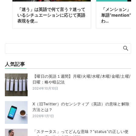
「迷う」は英語で何て言う？迷って
「メンション」っ
いるシチュエーションに応じて英語
単語”mention
表現を使…
わ…
人気記事
【曜日の英語１週間】月曜/火曜/水曜/木曜/金曜/土曜/
日曜：略や暗記法
2024年10月10日
X（旧Twitter）のセンシティブ（英語）の意味と解除
方法とは？
2026年1月1日
「ステータス」ってどんな意味？”status”の正しい使