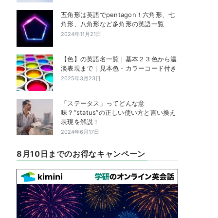
五角形は英語でpentagon！六角形、七
角形、八角形など多角形の英語一覧
2024年11月21日
【色】の英語名一覧｜基本２３色から濃
淡表現まで｜見本色・カラーコード付き
2025年3月23日
「ステータス」ってどんな意
味？”status”の正しい使い方と言い換え
表現を解説！
2024年6月17日
8月10日までのお得なキャンペーン