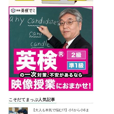
こそだてまっぷ人気記事
【大人も本気で悩む!?】小1から小6ま