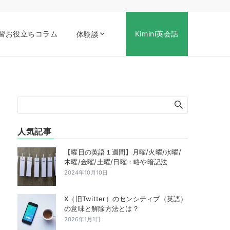
習お役立ちコラム
Kimini英会話
体験談
人気記事
【曜日の英語１週間】月曜/火曜/水曜/
木曜/金曜/土曜/日曜：略や暗記法
2024年10月10日
X（旧Twitter）のセンシティブ（英語）
の意味と解除方法とは？
2026年1月1日