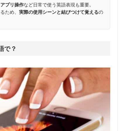
・アプリ操作
など日常で使う英語表現も重要。
いるため、
実際の使用シーンと結びつけて覚える
の
語で？