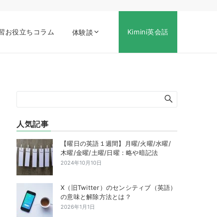
習お役立ちコラム
Kimini英会話
体験談
人気記事
【曜日の英語１週間】月曜/火曜/水曜/
木曜/金曜/土曜/日曜：略や暗記法
2024年10月10日
X（旧Twitter）のセンシティブ（英語）
の意味と解除方法とは？
2026年1月1日