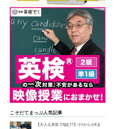
こそだてまっぷ人気記事
【大人も本気で悩む!?】小1から小6ま