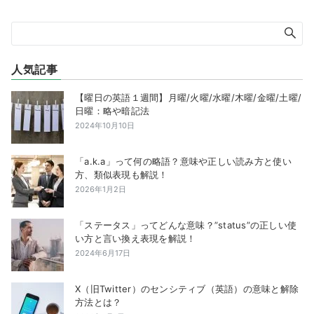
人気記事
【曜日の英語１週間】月曜/火曜/水曜/木曜/金曜/土曜/
日曜：略や暗記法
2024年10月10日
「a.k.a」って何の略語？意味や正しい読み方と使い
方、類似表現も解説！
2026年1月2日
「ステータス」ってどんな意味？”status”の正しい使
い方と言い換え表現を解説！
2024年6月17日
X（旧Twitter）のセンシティブ（英語）の意味と解除
方法とは？