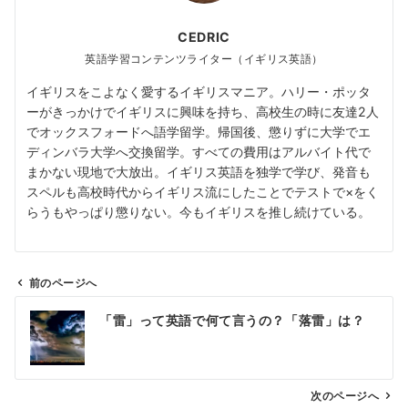
CEDRIC
英語学習コンテンツライター（イギリス英語）
イギリスをこよなく愛するイギリスマニア。ハリー・ポッタ
ーがきっかけでイギリスに興味を持ち、高校生の時に友達2人
でオックスフォードへ語学留学。帰国後、懲りずに大学でエ
ディンバラ大学へ交換留学。すべての費用はアルバイト代で
まかない現地で大放出。イギリス英語を独学で学び、発音も
スペルも高校時代からイギリス流にしたことでテストで×をく
らうもやっぱり懲りない。今もイギリスを推し続けている。
前のページへ
投
「雷」って英語で何て言うの？「落雷」は？
稿
ナ
ビ
ゲ
次のページへ