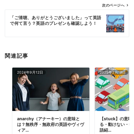
ゲ
次のページへ
ー
「ご清聴、ありがとうございました」って英語
シ
で何て言う？英語のプレゼンも確認しよう！
ョ
ン
関連記事
2024年9月12日
2025年2月18日
anarchy（アナーキー）の意味と
【stuck】の意
は？無秩序・無政府の英語やヴィヴ
る・動けない・行
ィア…
語紹…