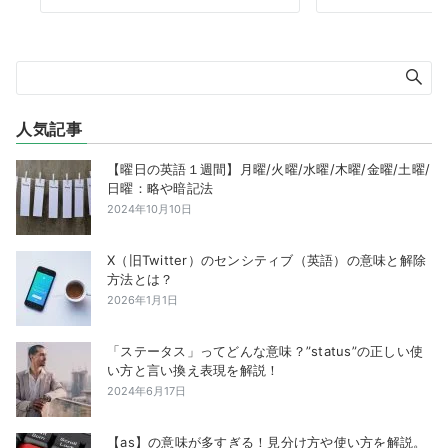
人気記事
【曜日の英語１週間】月曜/火曜/水曜/木曜/金曜/土曜/
日曜：略や暗記法
2024年10月10日
X（旧Twitter）のセンシティブ（英語）の意味と解除
方法とは？
2026年1月1日
「ステータス」ってどんな意味？”status”の正しい使
い方と言い換え表現を解説！
2024年6月17日
【as】の意味が多すぎる！見分け方や使い方を解説。