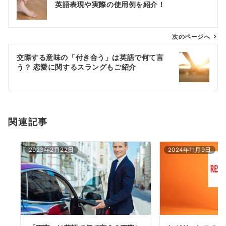
英語表現や実際の使用例を紹介！
ナ
ビ
ゲ
次のページへ
ー
交際する意味の「付き合う」は英語で何て言
シ
う？ 恋愛に関するスラングもご紹介
ョ
ン
関連記事
2023年2月22日
2024年11月9日