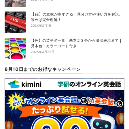
【as】の意味が多すぎる！見分け方や使い方を解説。
読めば完全理解！
2024年2月1日
【色】の英語名一覧｜基本２３色から濃淡表現まで｜
見本色・カラーコード付き
2025年3月23日
8月10日までのお得なキャンペーン