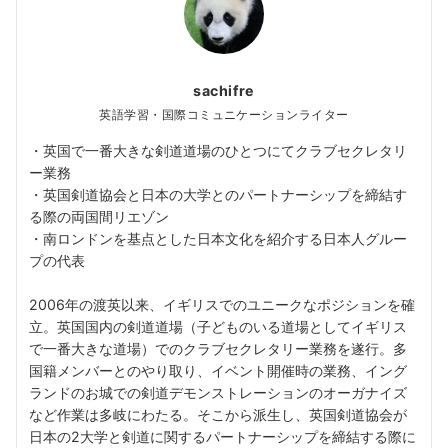
sachifre
英語学習・国際コミュニケーションライター
・英国で一番大きな剣道道場のひとつにてクラブセクレタリ
ー業務
・英国剣道協会と日本の大学とのパートナーシップを締結す
る際の両国間リエゾン
・南ロンドンを基点とした日本文化を紹介する日本人グルー
プの代表
2006年の渡英以来、イギリスでのユニークなポジションを確
立。英国国内の剣道道場（子どものいる道場としてイギリス
で一番大きな道場）でのクラブセクレタリー業務を遂行。多
国籍メンバーとのやり取り、イベント開催時の業務、イング
ランドのお城での剣道デモンストレーションのオーガナイズ
など作業は多岐にわたる。そこから派生し、英国剣道協会が
日本の2大学と剣道に関するパートナーシップを締結する際に