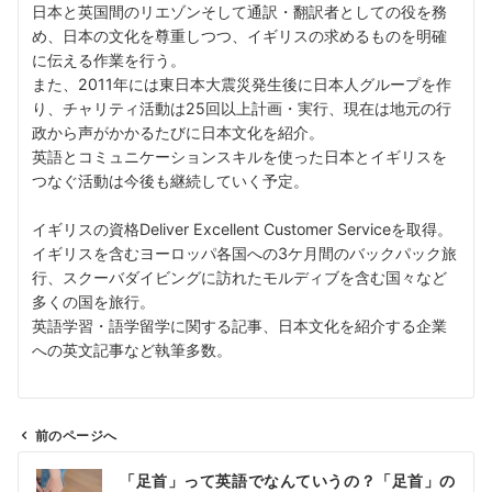
日本と英国間のリエゾンそして通訳・翻訳者としての役を務
め、日本の文化を尊重しつつ、イギリスの求めるものを明確
に伝える作業を行う。
また、2011年には東日本大震災発生後に日本人グループを作
り、チャリティ活動は25回以上計画・実行、現在は地元の行
政から声がかかるたびに日本文化を紹介。
英語とコミュニケーションスキルを使った日本とイギリスを
つなぐ活動は今後も継続していく予定。
イギリスの資格Deliver Excellent Customer Serviceを取得。
イギリスを含むヨーロッパ各国への3ケ月間のバックパック旅
行、スクーバダイビングに訪れたモルディブを含む国々など
多くの国を旅行。
英語学習・語学留学に関する記事、日本文化を紹介する企業
への英文記事など執筆多数。
前のページへ
投
「足首」って英語でなんていうの？「足首」の
稿