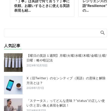
「丁寧」は英語で何て言う？丁寧に
レジリエンスの意
依頼、お願いするときに使える英語
語"Resilienc
表現も紹…
の…
人気記事
【曜日の英語１週間】月曜/火曜/水曜/木曜/金曜/土曜/
日曜：略や暗記法
2024年10月10日
X（旧Twitter）のセンシティブ（英語）の意味と解除
方法とは？
2026年1月1日
「ステータス」ってどんな意味？”status”の正しい使
い方と言い換え表現を解説！
2024年6月17日