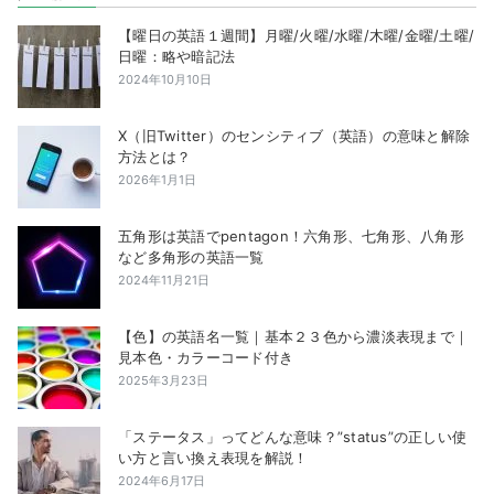
【曜日の英語１週間】月曜/火曜/水曜/木曜/金曜/土曜/
日曜：略や暗記法
2024年10月10日
X（旧Twitter）のセンシティブ（英語）の意味と解除
方法とは？
2026年1月1日
五角形は英語でpentagon！六角形、七角形、八角形
など多角形の英語一覧
2024年11月21日
【色】の英語名一覧｜基本２３色から濃淡表現まで｜
見本色・カラーコード付き
2025年3月23日
「ステータス」ってどんな意味？”status”の正しい使
い方と言い換え表現を解説！
2024年6月17日