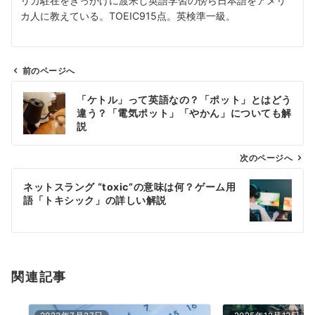
リカ駐在をきっかけに渡米し英語学習の傍ら日本語をアメリ
カ人に教えている。TOEIC915点。英検準一級。
前のページへ
投
「ケトル」って英語なの？「ポット」とはどう
稿
違う？「電気ポット」「やかん」についても解
ナ
説
ビ
ゲ
次のページへ
ー
ネットスラング “toxic”の意味は何？ゲーム用
シ
語「トキシック」の詳しい解説
ョ
ン
関連記事