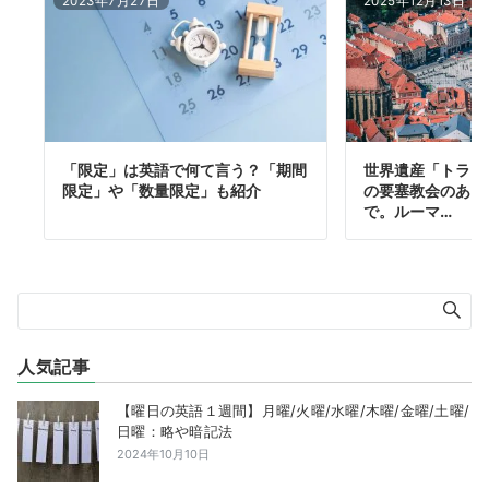
2023年7月27日
2025年12月13日
「限定」は英語で何て言う？「期間
世界遺産「トラン
限定」や「数量限定」も紹介
の要塞教会のある
で。ルーマ…
人気記事
【曜日の英語１週間】月曜/火曜/水曜/木曜/金曜/土曜/
日曜：略や暗記法
2024年10月10日