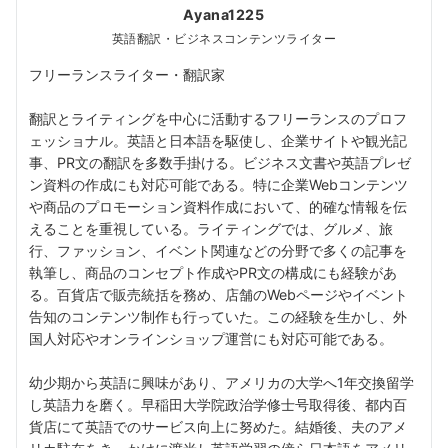
Ayana1225
英語翻訳・ビジネスコンテンツライター
フリーランスライター・翻訳家
翻訳とライティングを中心に活動するフリーランスのプロフ
ェッショナル。英語と日本語を駆使し、企業サイトや観光記
事、PR文の翻訳を多数手掛ける。ビジネス文書や英語プレゼ
ン資料の作成にも対応可能である。特に企業Webコンテンツ
や商品のプロモーション資料作成において、的確な情報を伝
えることを重視している。ライティングでは、グルメ、旅
行、ファッション、イベント関連などの分野で多くの記事を
執筆し、商品のコンセプト作成やPR文の構成にも経験があ
る。百貨店で販売統括を務め、店舗のWebページやイベント
告知のコンテンツ制作も行っていた。この経験を生かし、外
国人対応やオンラインショップ運営にも対応可能である。
幼少期から英語に興味があり、アメリカの大学へ1年交換留学
し英語力を磨く。早稲田大学院政治学修士号取得後、都内百
貨店にて英語でのサービス向上に努めた。結婚後、夫のアメ