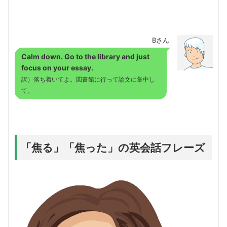
Bさん
Calm down. Go to the library and just
focus on your essay.
訳）落ち着いてよ。図書館に行って論文に集中し
て。
「焦る」「焦った」の英会話フレーズ