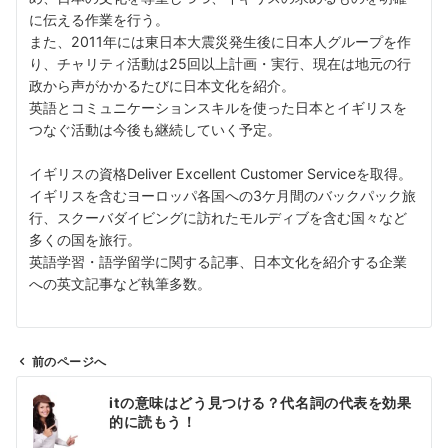
に伝える作業を行う。
また、2011年には東日本大震災発生後に日本人グループを作
り、チャリティ活動は25回以上計画・実行、現在は地元の行
政から声がかかるたびに日本文化を紹介。
英語とコミュニケーションスキルを使った日本とイギリスを
つなぐ活動は今後も継続していく予定。
イギリスの資格Deliver Excellent Customer Serviceを取得。
イギリスを含むヨーロッパ各国への3ケ月間のバックパック旅
行、スクーバダイビングに訪れたモルディブを含む国々など
多くの国を旅行。
英語学習・語学留学に関する記事、日本文化を紹介する企業
への英文記事など執筆多数。
前のページへ
投
itの意味はどう見つける？代名詞の代表を効果
稿
的に読もう！
ナ