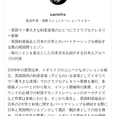
sachifre
英語学習・国際コミュニケーションライター
・英国で一番大きな剣道道場のひとつにてクラブセクレタリ
ー業務
・英国剣道協会と日本の大学とのパートナーシップを締結す
る際の両国間リエゾン
・南ロンドンを基点とした日本文化を紹介する日本人グルー
プの代表
2006年の渡英以来、イギリスでのユニークなポジションを確
立。英国国内の剣道道場（子どものいる道場としてイギリス
で一番大きな道場）でのクラブセクレタリー業務を遂行。多
国籍メンバーとのやり取り、イベント開催時の業務、イング
ランドのお城での剣道デモンストレーションのオーガナイズ
など作業は多岐にわたる。そこから派生し、英国剣道協会が
日本の2大学と剣道に関するパートナーシップを締結する際に
日本と英国間のリエゾンそして通訳・翻訳者としての役を務
め、日本の文化を尊重しつつ、イギリスの求めるものを明確