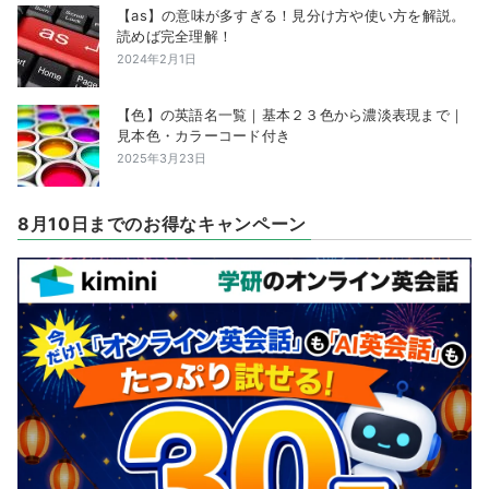
【as】の意味が多すぎる！見分け方や使い方を解説。
読めば完全理解！
2024年2月1日
【色】の英語名一覧｜基本２３色から濃淡表現まで｜
見本色・カラーコード付き
2025年3月23日
8月10日までのお得なキャンペーン