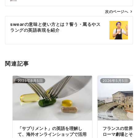
ビ
ゲ
次のページへ
ー
swearの意味と使い方とは？誓う・罵るやス
シ
ラングの英語表現を紹介
ョ
ン
関連記事
2023年6月5日
2026年5月5日
「サプリメント」の英語を理解し
フランスの世界遺
て、海外オンラインショップで活用
ローマ劇場とその