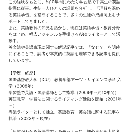
この経験をもとに、約10年間にわたり学習塾で中高生の英語
指導に従事。生徒一人ひとりの課題を分析し、「理解を深め
る英語学習」を指導することで、多くの生徒の成績向上をサ
ポートしてきました。
また、英語教育の知見を活かし、現在は英語学習・教育分野
をはじめ、幅広いジャンルを手掛けるWebライターとして活
動中。
英文法や英語表現に関する解説記事では、「なぜ？」を明確
にすることで、読者が本質的に英語を理解できる記事を提供
しています。
【学歴・経歴】
国際基督教大学（ICU） 教養学部アーツ・サイエンス学科 入
学（2008年）
学習塾で英語・国語講師として指導（2009年～約10年間）
英語教育・学習法に関するライティング活動を開始（2021年
～）
専業ライターとして独立、英語教育・英会話に関する記事を
執筆（2022年～現在）
「何故がわかる英語学習」をモットーに、初心者から上級者