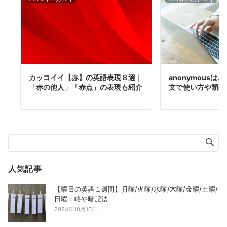
カッコイイ【赤】の英語表現８選｜
anonymous
「赤の他人」「赤点」の表現も紹介
文で使い方や類義
人気記事
【曜日の英語１週間】月曜/火曜/水曜/木曜/金曜/土曜/
日曜：略や暗記法
2024年10月10日