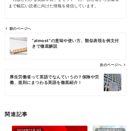
まで幅広い読者に向けた情報を発信しています。
前のページへ
投
“almost”の意味や使い方、類似表現を例文付
稿
きで徹底解説
ナ
ビ
ゲ
次のページへ
ー
厚生労働省って英語でなんていうの？保険や労
シ
働、規則にまつわる英語を徹底紹介！
ョ
ン
関連記事
2024年11月3日
2025年2月14日