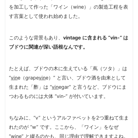
を加工して作った「ワイン（wine）」の製造工程を表
す言葉として使われ始めました。
このような背景もあり、
vintage に含まれる “vin-“ は
ブドウに関連が深い語根なんです。
たとえば、ブドウの木に生えている「蔦（ツタ）」は
“
vin
e（grape
vin
e）” と言い、ブドウ酒を由来として
生まれた「酢」は “
vin
egar” と言うなど、ブドウにま
つわるものには大体 ”vin-” が付いています。
ちなみに、”v” というアルファベットを2つ重ねて生ま
れたのが “w” です。ここから、「ワイン」をなぜ
“wine” と綴るのかも、同じ理由で理解できますよね。