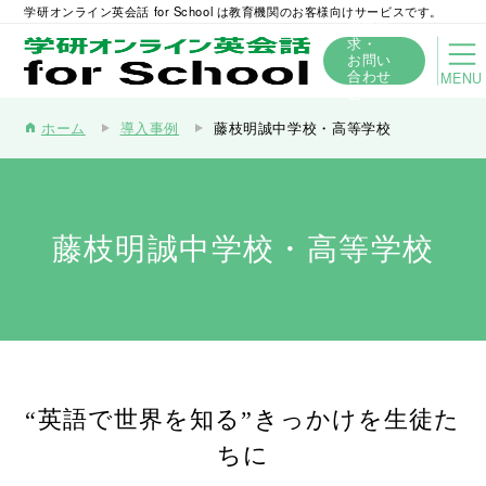
学研オンライン英会話 for School は教育機関のお客様向けサービスです。
資料請
求・
お問い
合わせ
MENU
ホーム
導入事例
藤枝明誠中学校・高等学校
home
藤枝明誠中学校・高等学校
“英語で世界を知る”きっかけを生徒た
ちに