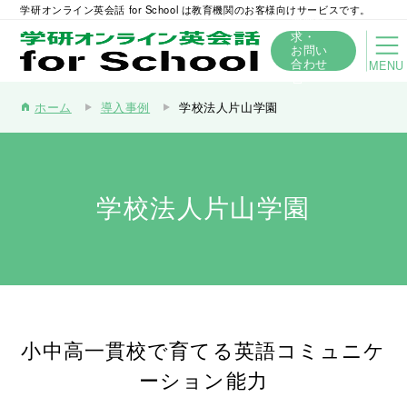
学研オンライン英会話 for School は教育機関のお客様向けサービスです。
資料請
求・
お問い
合わせ
MENU
ホーム
導入事例
学校法人片山学園
home
学校法人片山学園
小中高一貫校で育てる英語コミュニケ
ーション能力