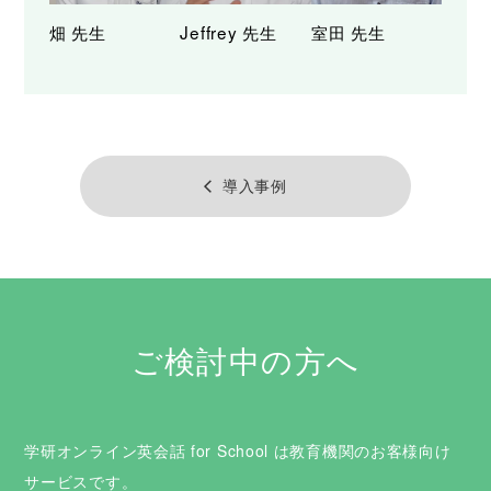
畑 先生
Jeffrey 先生
室田 先生
導入事例
arrow_back_ios
ご検討中の方へ
学研オンライン英会話 for School は教育機関のお客様向け
サービスです。