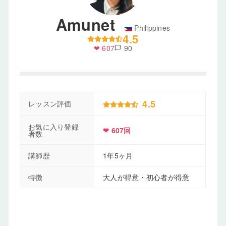
Amunet
Philippines
4.5
❤ 607
90
chat_bubble
4.5
レッスン評価
お気に入り登録
❤ 607回
者数
講師歴
1年5ヶ月
特徴
大人が得意・初心者が得意