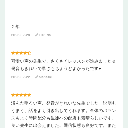
２年
2026-07-28
Fukuda
edit
可愛い声の先生で、さくさくレッスンが進みました☺
発音もきれいで早さもちょうどよかったです♥️
2026-07-22
Manami
edit
済んだ明るい声、発音がきれいな先生でした。説明も
うまく、話をよく引き出してくれます。全体のバラン
スもよく時間配分も生徒への配慮も素晴らしいです。
良い先生に出会えました。通信状態も良好です。また