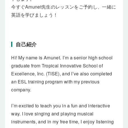
今すぐAmunet先生のレッスンをご予約し、一緒に
英語を学びましょう！
自己紹介
Hi! My name is Amunet. I’m a senior high school
graduate from Tropical Innovative School of
Excellence, Inc. (TISE), and I’ve also completed
an ESL training program with my previous
company.
I’m excited to teach you in a fun and interactive
way. I love singing and playing musical
instruments, and in my free time, I enjoy listening