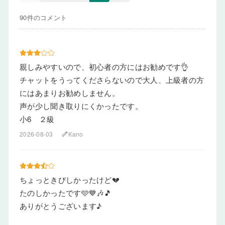
90件のコメント
親しみやすいので、初心者の方にはお勧めです👌
チャットをうってくださらないので大人、上級者の方
にはあまりお勧めしません。
声が少し聞き取りにくかったです。
小6 ２級
2026-08-03
Kano
edit
ちょっときびしかったけど💔
たのしかったです🩵💙🎶🎵
ありがとうございます♪