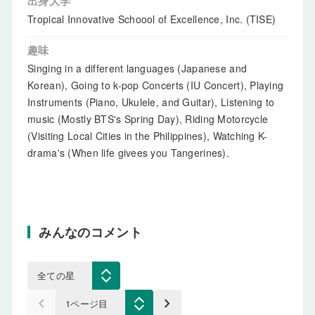
出身大学
Tropical Innovative Schoool of Excellence, Inc. (TISE)
趣味
Singing in a different languages (Japanese and
Korean), Going to k-pop Concerts (IU Concert), Playing
Instruments (Piano, Ukulele, and Guitar), Listening to
music (Mostly BTS's Spring Day), Riding Motorcycle
(Visiting Local Cities in the Philippines), Watching K-
drama's (When life givees you Tangerines).
みんなのコメント
keyboard_arrow_left
keyboard_arrow_right