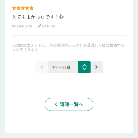
とてもよかったです！👍
2026-05-18
Sosuke
edit
※ 講師のコメントは、その講師のレッスンを受講した後に投稿する
ことができます
keyboard_arrow_left
keyboard_arrow_right
講師一覧へ
arrow_back_ios