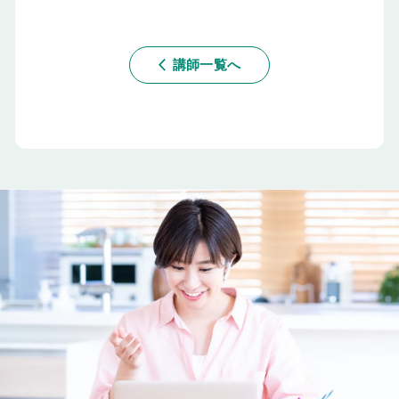
講師一覧へ
arrow_back_ios