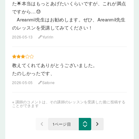
た🌟本当はもっとあげたいくらいですが、これが満点
ですから…😓
Areanmil先生はお勧めします。ぜひ、Areanmil先生
のレッスンを受講してみてください！
2026-05-13
Yuririn
edit
教えてくれてありがとうございました。
たのしかったです、
2026-05-05
Satone
edit
※ 講師のコメントは、その講師のレッスンを受講した後に投稿する
ことができます
keyboard_arrow_left
keyboard_arrow_right