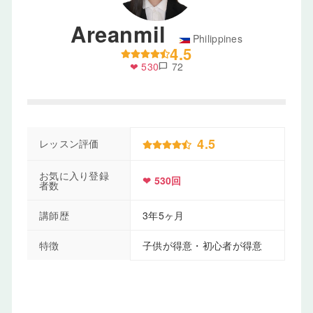
Areanmil
Philippines
4.5
❤ 530
72
chat_bubble
4.5
レッスン評価
お気に入り登録
❤ 530回
者数
講師歴
3年5ヶ月
特徴
子供が得意・初心者が得意