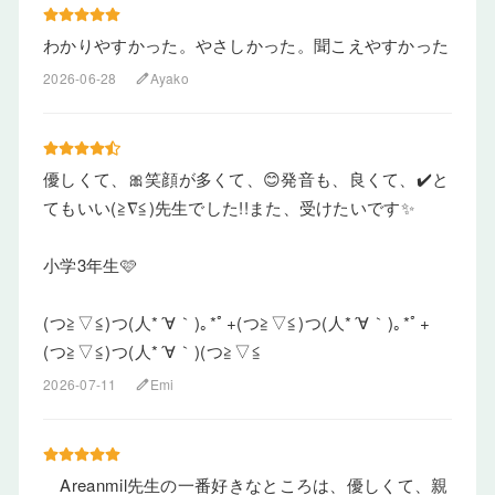
わかりやすかった。やさしかった。聞こえやすかった
2026-06-28
Ayako
edit
優しくて、🎀笑顔が多くて、😊発音も、良くて、✔️と
てもいい(≧∇≦)先生でした!!また、受けたいです✨
小学3年生🩷
(⁠つ⁠≧⁠▽⁠≦⁠)⁠つ(⁠人⁠*⁠´⁠∀⁠｀⁠)⁠｡⁠*ﾟ⁠+(⁠つ⁠≧⁠▽⁠≦⁠)⁠つ(⁠人⁠*⁠´⁠∀⁠｀⁠)⁠｡⁠*ﾟ⁠+
(⁠つ⁠≧⁠▽⁠≦⁠)⁠つ(⁠人⁠*⁠´⁠∀⁠｀⁠)⁠(⁠つ⁠≧⁠▽⁠≦⁠
2026-07-11
Emi
edit
Areanmil先生の一番好きなところは、優しくて、親