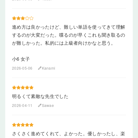
進め方は良かったけど、難しい単語を使ってきて理解
するのが大変だった。喋るのが早くこれも聞き取るの
が難しかった。私的には上級者向けかなと思う。
小6 女子
2026-05-06
Kanami
edit
明るくて素敵な先生でした
2026-04-11
Sawae
edit
さくさく進めてくれて、よかった。優しかったし、楽