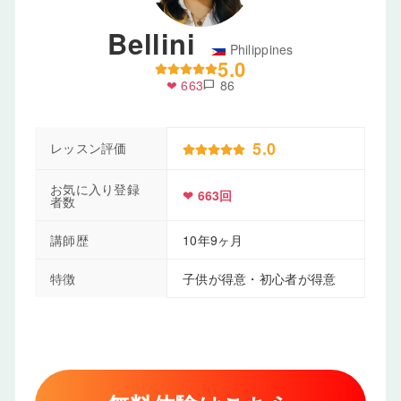
Bellini
Philippines
5.0
❤ 663
86
chat_bubble
5.0
レッスン評価
お気に入り登録
❤ 663回
者数
講師歴
10年9ヶ月
特徴
子供が得意・初心者が得意