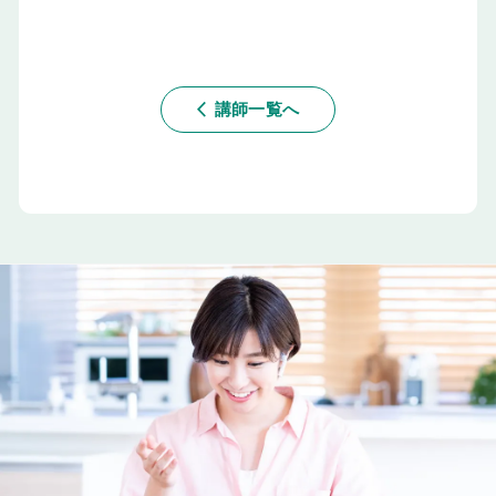
講師一覧へ
arrow_back_ios