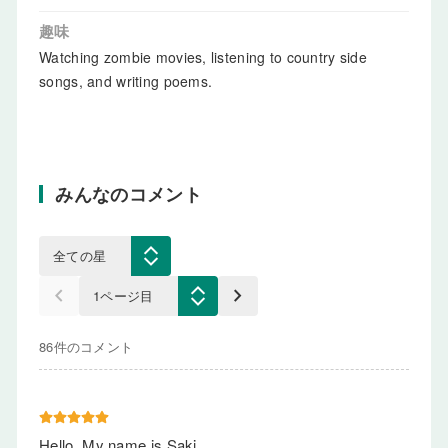
趣味
Watching zombie movies, listening to country side
songs, and writing poems.
みんなのコメント
keyboard_arrow_left
keyboard_arrow_right
86件のコメント
Hello, My name is Saki.