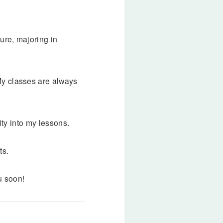
ure, majoring in
My classes are always
vity into my lessons.
ts.
u soon!