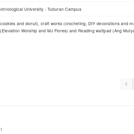
chnological University - Tuburan Campus
(cookies and donut), craft works (crocheting, DIY decorations and m
 (Elevation Worship and MJ Flores) and Reading wattpad (Ang Muty
keyboard_arrow_left
！