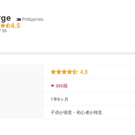
rge
Philippines
4.5
56
ble
4.5
❤ 353回
1年6ヶ月
子供が得意・初心者が得意