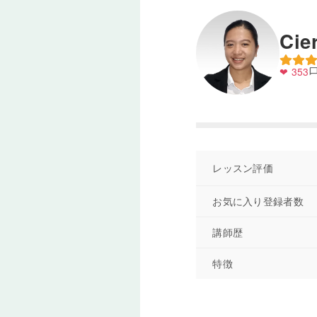
Cie
❤ 353
chat_bub
レッスン評価
お気に入り登録者数
講師歴
特徴