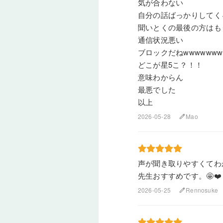
気が合わない
自分の話ばっかりしてく
聞いとくの最後の方はも
通信状況悪い
ブロックだねwwwwwwww
どこが星5こ？！！
意味わからん
最悪でした
以上
2026-05-28
Mao
edit
声が聞き取りやすくてわ
先生おすすめです。🤩❤️
2026-05-25
Rennosuke
edit