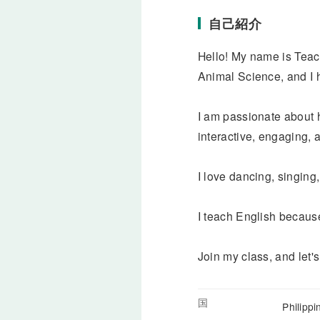
自己紹介
Hello! My name is Teach
Animal Science, and I 
I am passionate about 
interactive, engaging, an
I love dancing, singing,
I teach English becaus
Join my class, and let'
国
Philipp