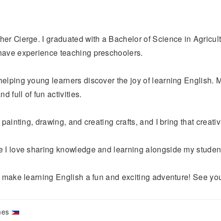
er Cierge. I graduated with a Bachelor of Science in Agricult
have experience teaching preschoolers.
helping young learners discover the joy of learning English. 
d full of fun activities.
 painting, drawing, and creating crafts, and I bring that creati
e I love sharing knowledge and learning alongside my studen
s make learning English a fun and exciting adventure! See yo
ines