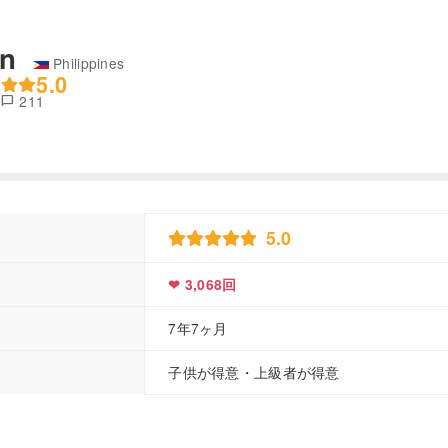
an
Philippines
5.0
8
211
chat_bubble
5.0
❤ 3,068回
7年7ヶ月
子供が得意・上級者が得意