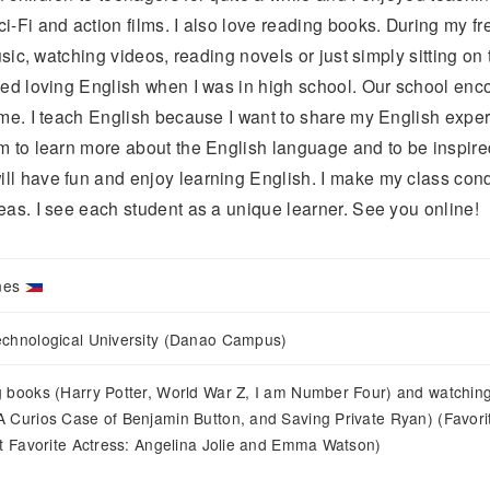
i-Fi and action films. I also love reading books. During my fr
music, watching videos, reading novels or just simply sitting o
ted loving English when I was in high school. Our school enc
time. I teach English because I want to share my English exp
em to learn more about the English language and to be inspir
l have fun and enjoy learning English. I make my class condu
eas. I see each student as a unique learner. See you online!
ines
chnological University (Danao Campus)
 books (Harry Potter, World War Z, I am Number Four) and watching
 Curios Case of Benjamin Button, and Saving Private Ryan) (Favor
tt Favorite Actress: Angelina Jolie and Emma Watson)