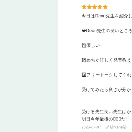
今日はDean先生を紹介
❤️Dean先生の良いとこ
1️⃣優しい
2️⃣めちゃ詳しく発音教
3️⃣フリートークしてく
受けてみたら良さが分か
受ける先生良い先生ばか
明日今年最後の🏊🏻‍♀️だ!
2026-07-07
😺Nana🐱
edit