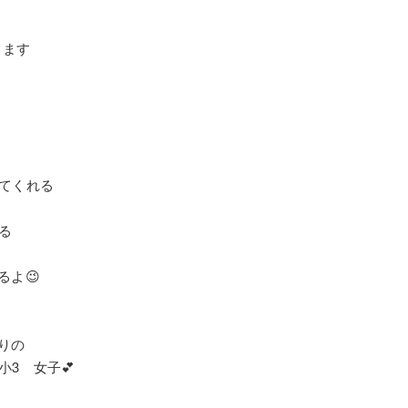
します
ろ
えてくれる
れる
るよ😉
りの
 小3 女子💕