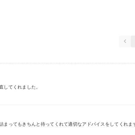
keyboard_arrow_left
直してくれました。
詰まってもきちんと待ってくれて適切なアドバイスをしてくれま