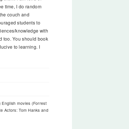
ee time, I do random
n the couch and
ouraged students to
eriences/knowledge with
ed too. You should book
cive to learning. I
 English movies (Forrest
ite Actors: Tom Hanks and