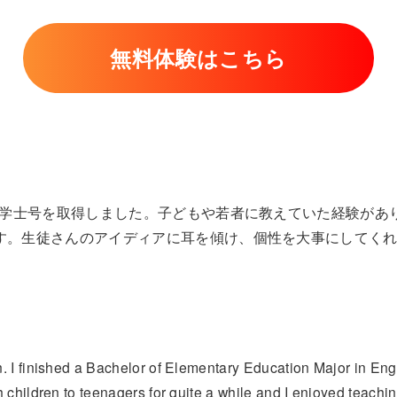
無料体験はこちら
育の学士号を取得しました。子どもや若者に教えていた経験があ
す。生徒さんのアイディアに耳を傾け、個性を大事にしてく
 I finished a Bachelor of Elementary Education Major in Engl
 children to teenagers for quite a while and I enjoyed teachin