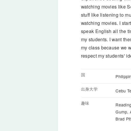
watching movies like Sc
stuff like listening to 
watching movies. I star
speak English all the 
my students. I want th
my class because we wil
respect my students' id
国
Philipp
出身大学
Cebu Te
趣味
Reading
Gump, A
Brad Pi