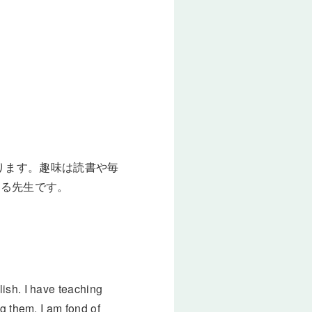
ります。趣味は読書や毎
れる先生です。
ish. I have teaching
g them. I am fond of