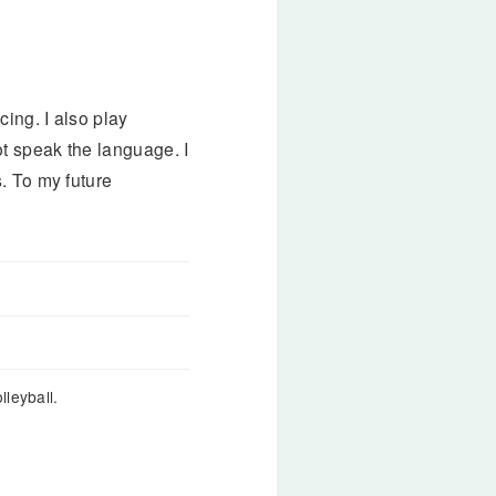
ing. I also play
ot speak the language. I
. To my future
leyball.