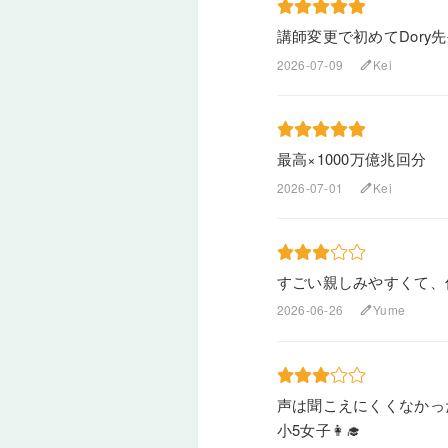
講師変更で初めてDor
2026-07-09
Kei
edit
最高×1000万億兆回分
2026-07-01
Kei
edit
すごい親しみやすくて、
2026-06-26
Yume
edit
声は聞こえにくくなかっ
小5女子👩‍🎓