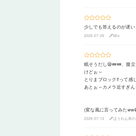
少しでも答えるのが遅い
2026-07-29
Mio
edit
眠そうだし😪💤💤、腹
けどぉ～
とりまブロック‼️って感
あとぉ～カメラ近すぎん
(変な風に言ってみたww
2026-07-13
ほうれん草のだ
edit