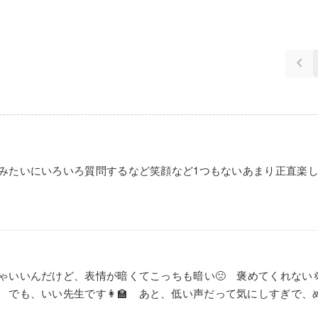
keyboard_arrow_left
みたいにいろいろ質問するなど笑顔など1つもないあまり正直楽
ゃいいんだけど、表情が暗くてこっちも暗い🙁 褒めてくれない
 でも、いい先生です👩‍🏫 あと、低い声だって気にしすぎで、めん