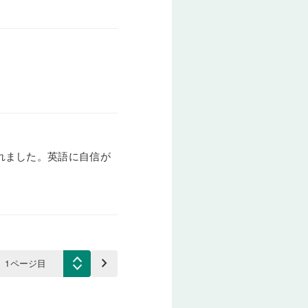
れました。英語に自信が
keyboard_arrow_right