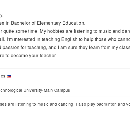
y.
ree in Bachelor of Elementary Education.
or quite some time. My hobbies are listening to music and danc
l. I'm interested in teaching English to help those who cann
passion for teaching, and I am sure they learn from my class
ure to become your teacher.
ines
chnological University-Main Campus
es are listening to music and dancing. I also play badminton and vol