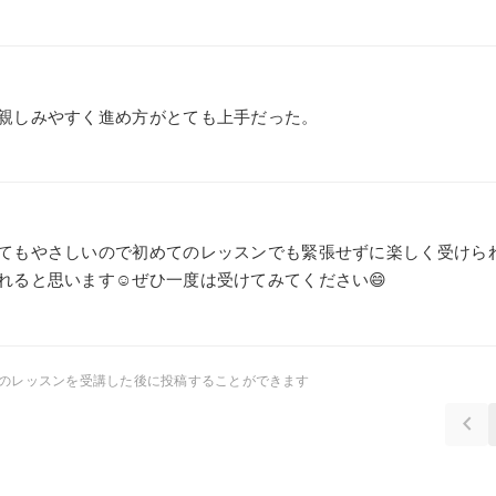
親しみやすく進め方がとても上手だった。
0
てもやさしいので初めてのレッスンでも緊張せずに楽しく受けら
れると思います☺️ぜひ一度は受けてみてください😄
師のレッスンを受講した後に投稿することができます
keyboard_arrow_left