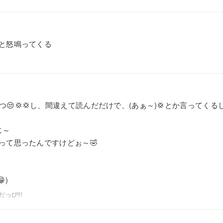
と怒鳴ってくる
立つ😒💢💢し、間違えて読んだだけで、(あぁ～)💢とか言ってく
じ～
って思ったんですけどぉ～🤣
)
っぴ!!!