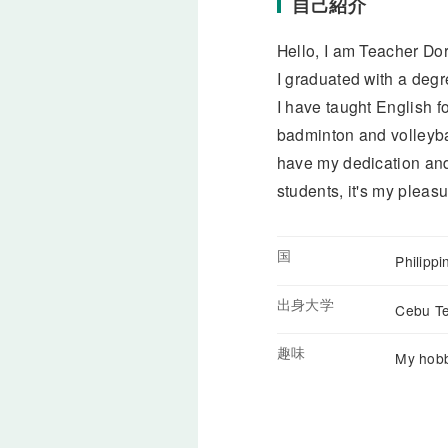
自己紹介
Hello, I am Teacher Dor
I graduated with a deg
I have taught English f
badminton and volleybal
have my dedication and 
students, it's my pleas
国
Philipp
出身大学
Cebu Te
趣味
My hobbi