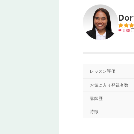
Do
❤ 588
chat_bub
レッスン評価
お気に入り登録者数
講師歴
特徴