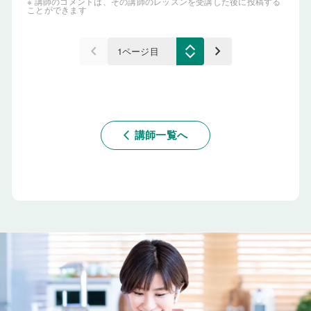
※ 講師のコメントは、その講師のレッスンを受講した後に投稿する
ことができます
keyboard_arrow_left
keyboard_arrow_right
講師一覧へ
arrow_back_ios