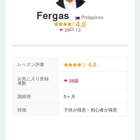
Fergas
Philippines
4.0
❤ 28
12
chat_bubble
4.0
レッスン評価
お気に入り登録
❤ 28回
者数
講師歴
5ヶ月
特徴
子供が得意・初心者が得意