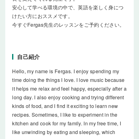
安心して学べる環境の中で、英語を楽しく身につ
けたい方におススメです。
今すぐFergas先生のレッスンをご予約ください。
自己紹介
Hello, my name is Fergas. I enjoy spending my
time doing the things I love. I love music because
it helps me relax and feel happy, especially after a
long day. I also enjoy cooking and trying different
kinds of food, and I find it exciting to learn new
recipes. Sometimes, I like to experiment in the
kitchen and cook for my family. In my free time, I
like unwinding by eating and sleeping, which