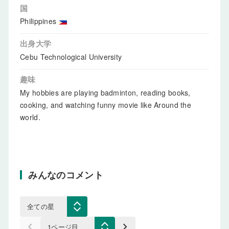
国
Philippines
出身大学
Cebu Technological University
趣味
My hobbies are playing badminton, reading books,
cooking, and watching funny movie like Around the
world.
みんなのコメント
keyboard_arrow_left
keyboard_arrow_right