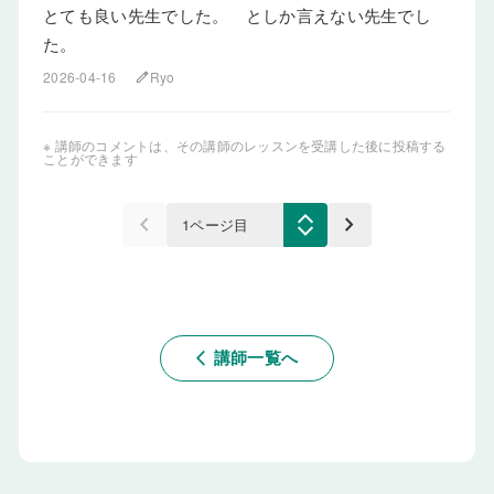
とても良い先生でした。 としか言えない先生でし
た。
2026-04-16
Ryo
edit
※ 講師のコメントは、その講師のレッスンを受講した後に投稿する
ことができます
keyboard_arrow_left
keyboard_arrow_right
講師一覧へ
arrow_back_ios