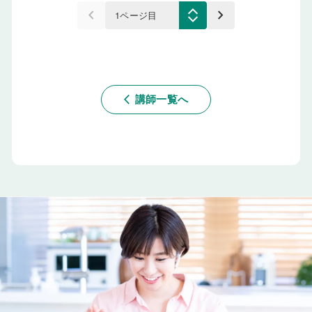
keyboard_arrow_left
keyboard_arrow_right
講師一覧へ
arrow_back_ios