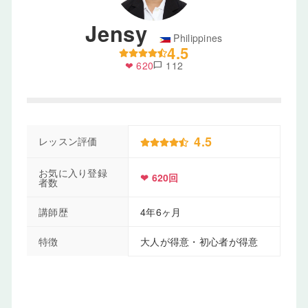
Jensy
Philippines
4.5
❤ 620
112
chat_bubble
4.5
レッスン評価
お気に入り登録
❤ 620回
者数
講師歴
4年6ヶ月
特徴
大人が得意・初心者が得意