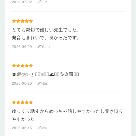
2026-07-02
Eito
edit
とても親切で優しい先生でした。
発音もきれいで、良かったです。
2026-06-29
Yuna
edit
🫐🌈⛈️✨⛈️🤾‍♂️❄️🤸‍♀️🌊🤸‍♀️💦🍋‍🟩🤸‍♀️
2026-06-26
Ran
edit
ゆっくり話すからめっちゃ話しやすかったし聞き取り
やすかった
2026-06-15
Miu
edit