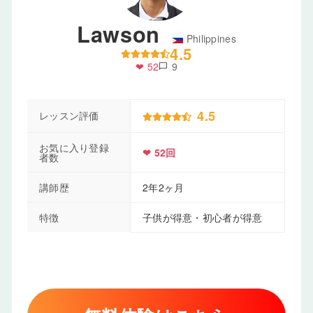
Lawson
Philippines
4.5
❤ 52
9
chat_bubble
4.5
レッスン評価
お気に入り登録
❤ 52回
者数
講師歴
2年2ヶ月
特徴
子供が得意・初心者が得意