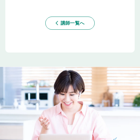
講師一覧へ
arrow_back_ios