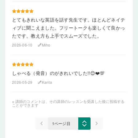
とてもきれいな英語を話す先生です。ほとんどネイテ
ィブに聞こえました。フリートークも楽しくて良かっ
たです。教え方も上手でスムーズでした。
2026-06-10
Miho
edit
しゃべる（発音）のがきれいでした!!😊❤️💯
2026-05-29
Kanta
edit
※ 講師のコメントは、その講師のレッスンを受講した後に投稿する
ことができます
keyboard_arrow_left
keyboard_arrow_right