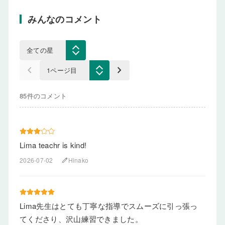
みんなのコメント
keyboard_arrow_left
keyboard_arrow_right
85件のコメント
Lima teachr is kind!
2026-07-02
Hinako
edit
Lima先生はとても丁寧な指導でスムーズに引っ張っ
てくださり、沢山練習できました。