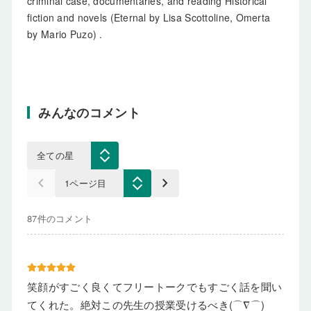
criminal case, documentaries, and reading Historical
fiction and novels (Eternal by Lisa Scottoline, Omerta
by Mario Puzo) .
みんなのコメント
keyboard_arrow_left
keyboard_arrow_right
87件のコメント
笑顔がすごく良くてフリートークでもすごく話を聞い
てくれた。絶対この先生の授業受けるべき(⌒∇⌒)