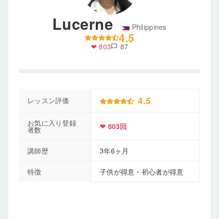
Lucerne
Philippines
4.5
❤ 803
87
chat_bubble
4.5
レッスン評価
お気に入り登録
❤ 803回
者数
講師歴
3年6ヶ月
特徴
子供が得意・初心者が得意