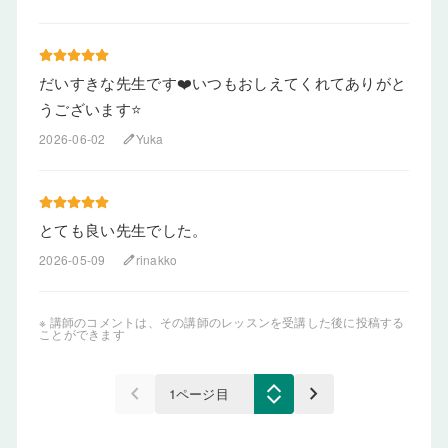
だいすきな先生です❤️いつもおしえてくれてありがと
うございます⭐️
2026-06-02
Yuka
edit
とても良い先生でした。
2026-05-09
rinakko
edit
※ 講師のコメントは、その講師のレッスンを受講した後に投稿する
ことができます
keyboard_arrow_left
keyboard_arrow_right