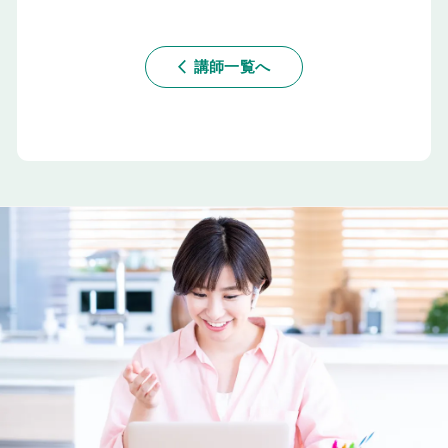
講師一覧へ
arrow_back_ios