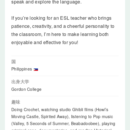
speak and explore the language.
If you’re looking for an ESL teacher who brings
patience, creativity, and a cheerful personality to
the classroom, I’m here to make learning both
enjoyable and effective for you!
国
Philippines
出身大学
Gordon College
趣味
Doing Crochet, watching studio Ghibli films (Howl’s
Moving Castle, Spirited Away), listening to Pop music
(Valley, 5 Seconds of Summer, Beabadoobee), playing