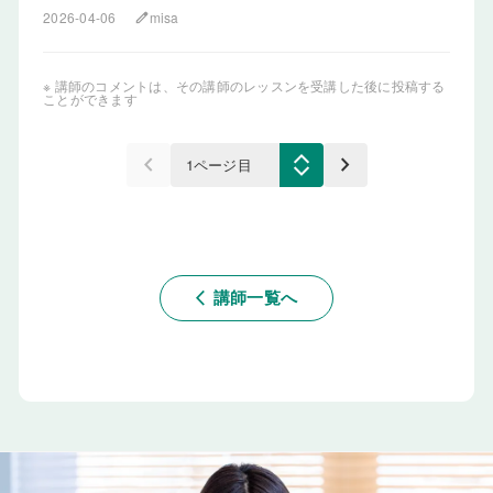
2026-04-06
misa
edit
※ 講師のコメントは、その講師のレッスンを受講した後に投稿する
ことができます
keyboard_arrow_left
keyboard_arrow_right
講師一覧へ
arrow_back_ios