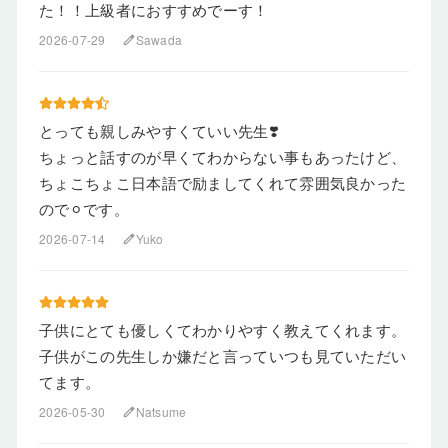
た！！上級者におすすめでーす！
2026-07-29
Sawada
edit
とっても親しみやすくていい先生❣️
ちょっと話すのが早くてわからない事もあったけど、
ちょこちょこ日本語で励ましてくれて雰囲気良かった
ので⚪︎です。
2026-07-14
Yuko
edit
子供にとても優しくてわかりやすく教えてくれます。
子供がこの先生しか嫌だと言っていつも見ていただい
てます。
2026-05-30
Natsume
edit