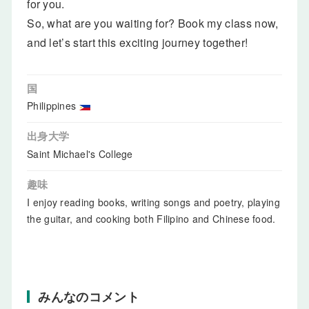
for you.
So, what are you waiting for? Book my class now,
and let’s start this exciting journey together!
国
Philippines
出身大学
Saint Michael's College
趣味
I enjoy reading books, writing songs and poetry, playing
the guitar, and cooking both Filipino and Chinese food.
みんなのコメント