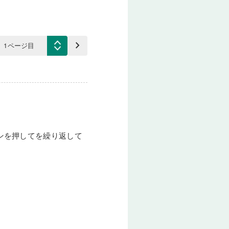
keyboard_arrow_right
ンを押してを繰り返して