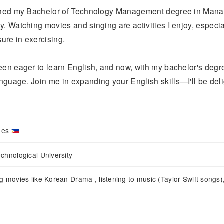
earned my Bachelor of Technology Management degree in Man
y. Watching movies and singing are activities I enjoy, especia
sure in exercising.
een eager to learn English, and now, with my bachelor's degre
guage. Join me in expanding your English skills—I'll be deli
ines
chnological University
g movies like Korean Drama , listening to music (Taylor Swift songs)