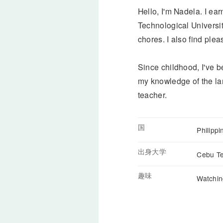
Hello, I'm Nadela. I 
Technological Universit
chores. I also find plea
Since childhood, I've b
my knowledge of the lan
teacher.
国
Philipp
出身大学
Cebu Te
趣味
Watchin