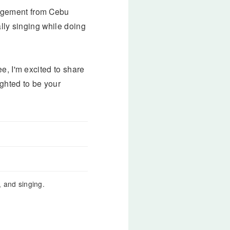
agement from Cebu
lly singing while doing
e, I'm excited to share
ghted to be your
, and singing.