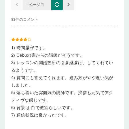
keyboard_arrow_left
keyboard_arrow_right
83件のコメント
1) 時間厳守です。
2) Cebuの家からの講師だそうです。
3) レッスンの開始箇所の引き継ぎは、してくれてい
るようです。
4) 質問にも答えてくれます。進み方がやや遅い気が
しました。
5) 落ち着いた雰囲気の講師です。挨拶も元気でアク
ティヴな感じです。
6) 背景は 白で教室らしいです。
7) 通信状況は良かったです。