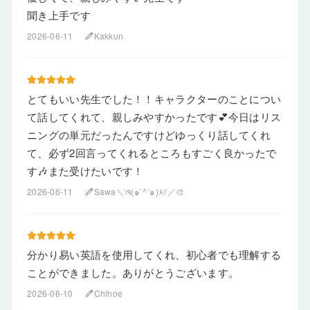
聞き上手です
2026-06-11
Kakkun
edit
とてもいい先生でした！！キャラクターのことについ
て話してくれて、親しみやすかったです💕今日はリス
ニングの単元だったんですけどゆっくり話してくれ
て、必ず2回言ってくれるところもすごく良かったで
す🎶また受けたいです！
2026-06-11
Sawa＼\٩(๑`^´๑)۶//／🎨
edit
分かり易い英語を使用してくれ、初心者でも理解する
ことができました。ありがとうございます。
2026-06-10
Chihoe
edit