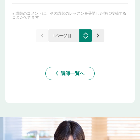
※ 講師のコメントは、その講師のレッスンを受講した後に投稿する
ことができます
keyboard_arrow_left
keyboard_arrow_right
講師一覧へ
arrow_back_ios