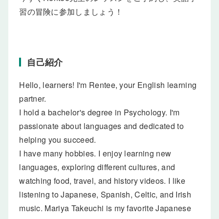
習の冒険に参加しましょう！
自己紹介
Hello, learners! I'm Rentee, your English learning
partner.
I hold a bachelor's degree in Psychology. I'm
passionate about languages and dedicated to
helping you succeed.
I have many hobbies. I enjoy learning new
languages, exploring different cultures, and
watching food, travel, and history videos. I like
listening to Japanese, Spanish, Celtic, and Irish
music. Mariya Takeuchi is my favorite Japanese