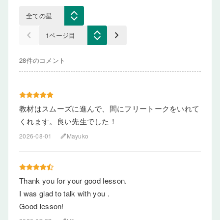
keyboard_arrow_left
keyboard_arrow_right
28件のコメント
教材はスムーズに進んで、間にフリートークをいれて
くれます。良い先生でした！
2026-08-01
Mayuko
edit
Thank you for your good lesson.
I was glad to talk with you .
Good lesson!