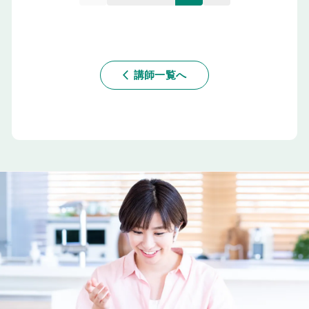
講師一覧へ
arrow_back_ios