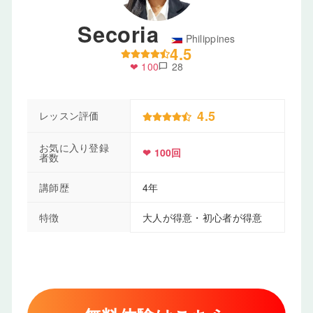
Secoria
Philippines
4.5
❤ 100
28
chat_bubble
4.5
レッスン評価
お気に入り登録
❤ 100回
者数
講師歴
4年
特徴
大人が得意・初心者が得意