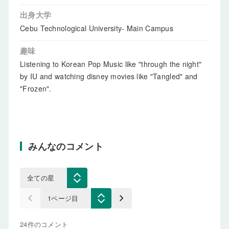
出身大学
Cebu Technological University- Main Campus
趣味
Listening to Korean Pop Music like "through the night"
by IU and watching disney movies like "Tangled" and
"Frozen".
みんなのコメント
keyboard_arrow_left
keyboard_arrow_right
24件のコメント