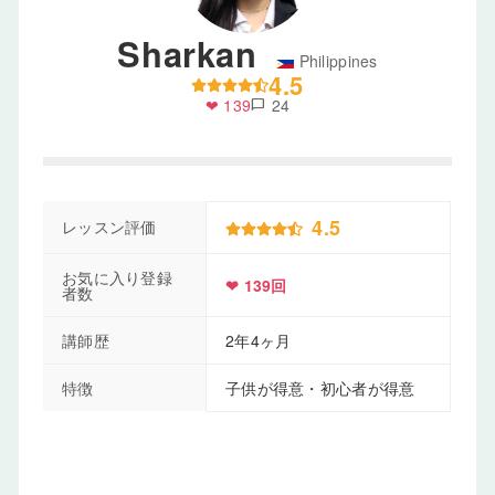
Sharkan
Philippines
4.5
❤ 139
24
chat_bubble
4.5
レッスン評価
お気に入り登録
❤ 139回
者数
講師歴
2年4ヶ月
特徴
子供が得意・初心者が得意