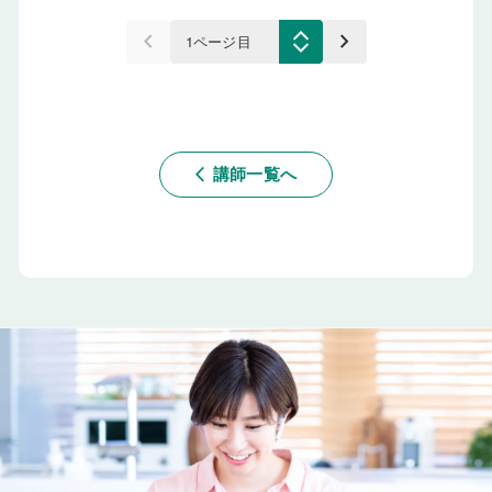
keyboard_arrow_left
keyboard_arrow_right
講師一覧へ
arrow_back_ios