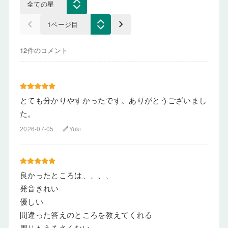
keyboard_arrow_left
keyboard_arrow_right
12件のコメント
とても分かりやすかったです。ありがとうございまし
た。
2026-07-05
Yuki
edit
良かったところは、、、、
発音きれい
優しい
間違った答えのところを教えてくれる
周りもうるさくない