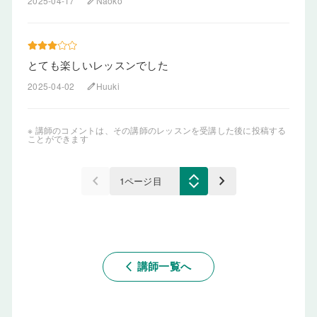
2025-04-17
Naoko
edit
とても楽しいレッスンでした
2025-04-02
Huuki
edit
※ 講師のコメントは、その講師のレッスンを受講した後に投稿する
ことができます
keyboard_arrow_left
keyboard_arrow_right
講師一覧へ
arrow_back_ios