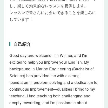
し、楽しく効果的なレッスンを提供します。
レッスンで皆さんにお会いできることを楽しみに
しています！
自己紹介
Good day and welcome! I'm Winner, and I'm
excited to help you improve your English. My
background in Marine Engineering (Bachelor of
Science) has provided me with a strong
foundation in problem-solving and a dedication to
continuous improvement—qualities I bring to my
teaching. I find teaching both challenging and
deeply rewarding, and I'm passionate about