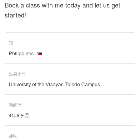
Book a class with me today and let us get
started!
国
Philippines
出身大学
University of the Visayas Toledo Campus
講師歴
4年6ヶ月
趣味