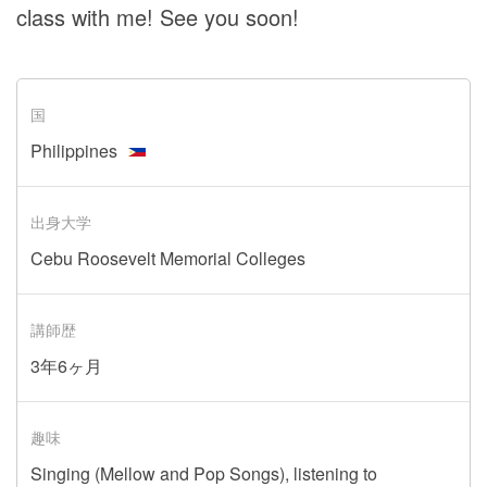
class with me! See you soon!
国
Philippines
出身大学
Cebu Roosevelt Memorial Colleges
講師歴
3年6ヶ月
趣味
Singing (Mellow and Pop Songs), listening to