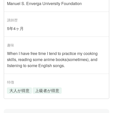
Manuel S. Enverga University Foundation
講師歴
5年4ヶ月
趣味
When I have free time I tend to practice my cooking
skills, reading some anime books(sometimes), and
listening to some English songs.
特徴
大人が得意
上級者が得意